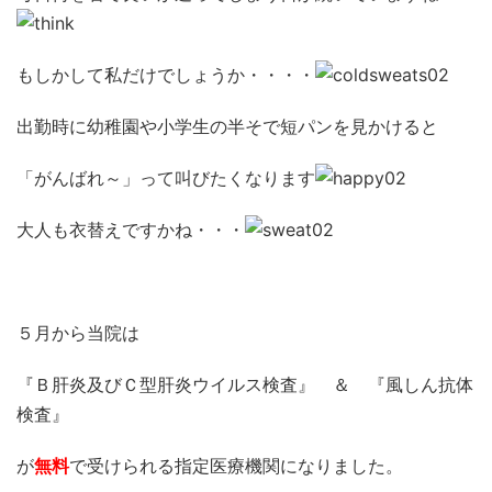
もしかして私だけでしょうか・・・・
出勤時に幼稚園や小学生の半そで短パンを見かけると
「がんばれ～」って叫びたくなります
大人も衣替えですかね・・・
５月から当院は
『Ｂ肝炎及びＣ型肝炎ウイルス検査』 ＆ 『風しん抗体
検査』
が
無料
で受けられる指定医療機関になりました。