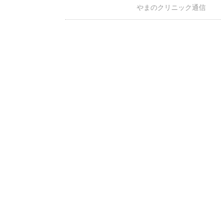
やまのクリニック通信