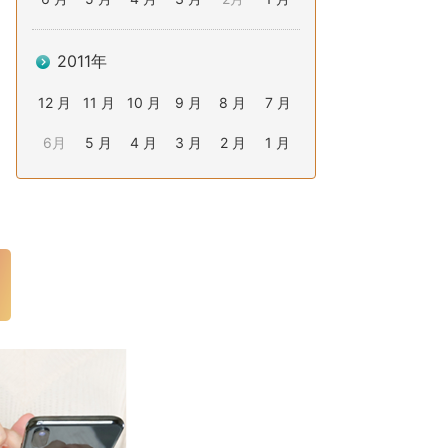
2011年
12 月
11 月
10 月
9 月
8 月
7 月
6月
5 月
4 月
3 月
2 月
1 月