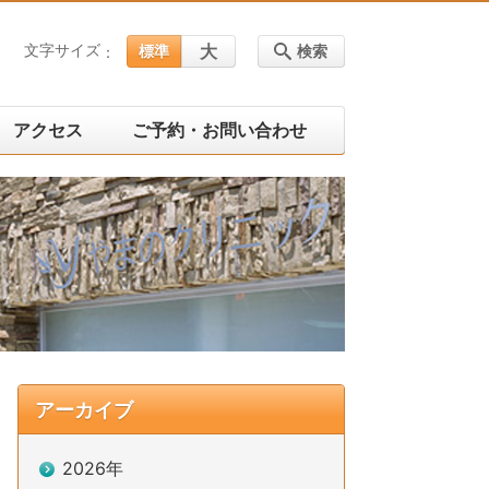
文字サイズ
大
標準
検索
アクセス
ご予約・お問い合わせ
アーカイブ
2026年