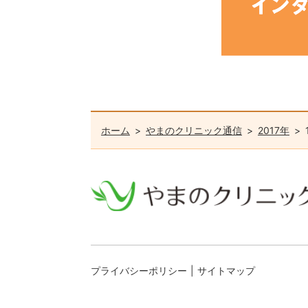
ホーム
やまのクリニック通信
2017年
プライバシーポリシー
サイトマップ