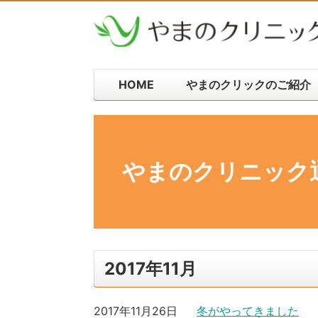
HOME
やまのクリックのご紹介
やまのクリニック
2017年11月
2017年11月26日
冬がやってきました