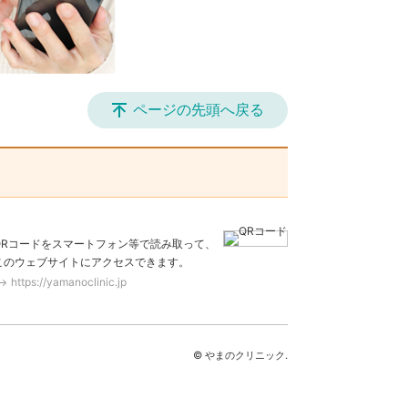
ページの先頭へ戻る
QRコードをスマートフォン等で読み取って、
このウェブサイトにアクセスできます。
https://yamanoclinic.jp
© やまのクリニック.