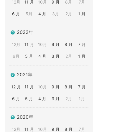
12月
11 月
10月
9 月
8月
7月
6 月
5月
4 月
3月
2月
1 月
2022年
12月
11 月
10月
9 月
8 月
7 月
6月
5 月
4 月
3 月
2月
1 月
2021年
12 月
11 月
10月
9 月
8 月
7 月
6 月
5 月
4 月
3 月
2月
1月
2020年
12月
11 月
10月
9 月
8 月
7月