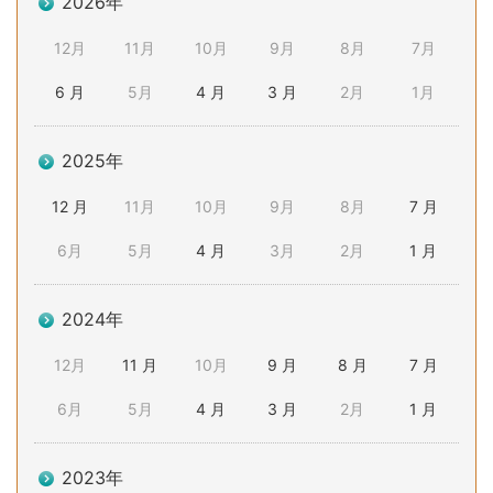
2026年
12月
11月
10月
9月
8月
7月
6 月
5月
4 月
3 月
2月
1月
2025年
12 月
11月
10月
9月
8月
7 月
6月
5月
4 月
3月
2月
1 月
2024年
12月
11 月
10月
9 月
8 月
7 月
6月
5月
4 月
3 月
2月
1 月
2023年