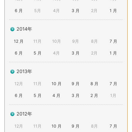
6 月
5月
4月
3 月
2月
1 月
2014年
12 月
11月
10月
9月
8月
7 月
6 月
5 月
4月
3 月
2月
1 月
2013年
12月
11月
10 月
9 月
8 月
7 月
6 月
5 月
4 月
3 月
2 月
1月
2012年
12月
11月
10 月
9 月
8月
7 月