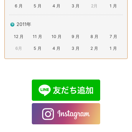
6 月
5 月
4 月
3 月
2月
1 月
2011年
12 月
11 月
10 月
9 月
8 月
7 月
6月
5 月
4 月
3 月
2 月
1 月