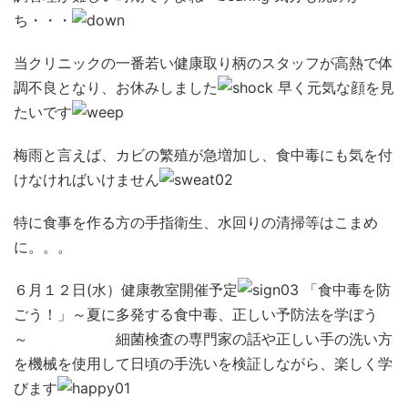
ち・・・
当クリニックの一番若い健康取り柄のスタッフが高熱で体
調不良となり、お休みしました
早く元気な顔を見
たいです
梅雨と言えば、カビの繁殖が急増加し、食中毒にも気を付
けなければいけません
特に食事を作る方の手指衛生、水回りの清掃等はこまめ
に。。。
６月１２日(水）健康教室開催予定
「食中毒を防
ごう！」～夏に多発する食中毒、正しい予防法を学ぼう
～ 細菌検査の専門家の話や正しい手の洗い方
を機械を使用して日頃の手洗いを検証しながら、楽しく学
びます