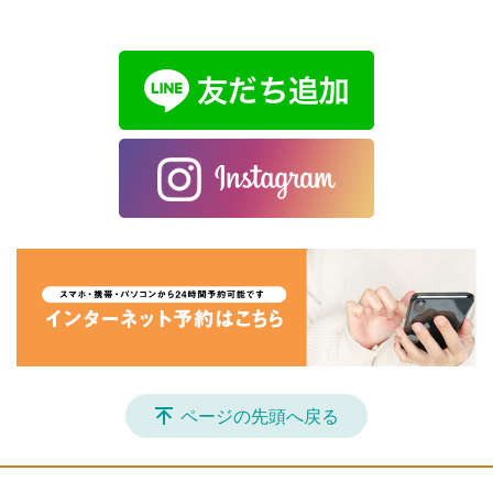
ページの先頭へ戻る