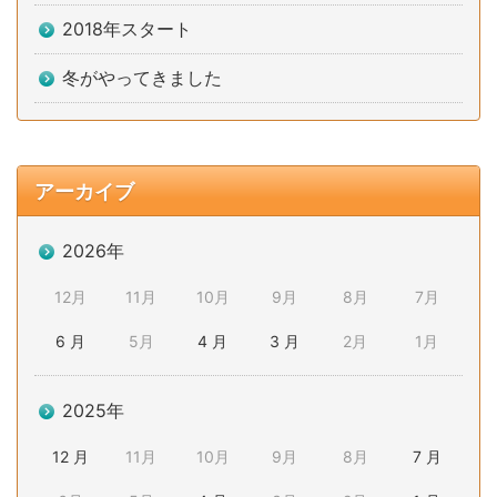
2018年スタート
冬がやってきました
アーカイブ
2026年
12月
11月
10月
9月
8月
7月
6 月
5月
4 月
3 月
2月
1月
2025年
12 月
11月
10月
9月
8月
7 月