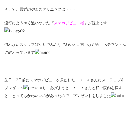
そして、最近のやまのクリニックは・・・
流行にようやく追いついた『
スマホデビュー者
』が続出です
慣れないスタッフばかりでみんなでわいわい言いながら、ベテランさん
に教わっています
先日、3日前にスマホデビューを果たした、Ｓ．Ａさんにストラップを
プレゼント
してあげようと、Ｙ．Ｙさんと私で院内を探す
と、とってもかわいいのがあったので、プレゼントをしました