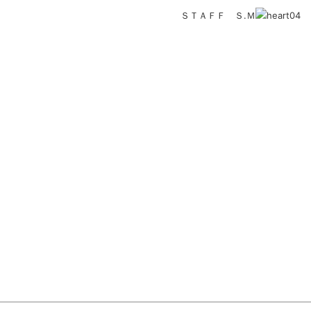
ＳＴＡＦＦ Ｓ.Ｍ