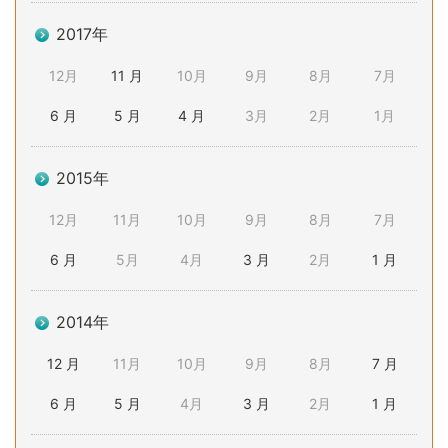
2017年
12月
11 月
10月
9月
8月
7月
6 月
5 月
4 月
3月
2月
1月
2015年
12月
11月
10月
9月
8月
7月
6 月
5月
4月
3 月
2月
1 月
2014年
12 月
11月
10月
9月
8月
7 月
6 月
5 月
4月
3 月
2月
1 月