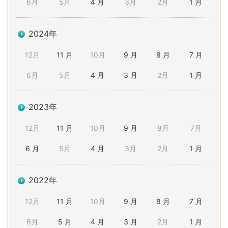
6月
5月
4 月
3月
2月
1 月
2024年
12月
11 月
10月
9 月
8 月
7 月
6月
5月
4 月
3 月
2月
1 月
2023年
12月
11 月
10月
9 月
8月
7月
6 月
5月
4 月
3月
2月
1 月
2022年
12月
11 月
10月
9 月
8 月
7 月
6月
5 月
4 月
3 月
2月
1 月