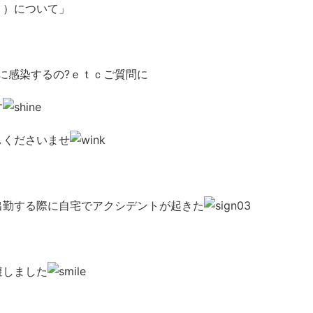
り）について」
に感染するの?ｅｔｃご質問に
す
しくださいませ
出勤する際に自宅でアクシデントが起きた
避しました