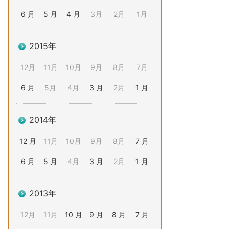
6 月
5 月
4 月
3月
2月
1月
2015年
12月
11月
10月
9月
8月
7月
6 月
5月
4月
3 月
2月
1 月
2014年
12 月
11月
10月
9月
8月
7 月
6 月
5 月
4月
3 月
2月
1 月
2013年
12月
11月
10 月
9 月
8 月
7 月