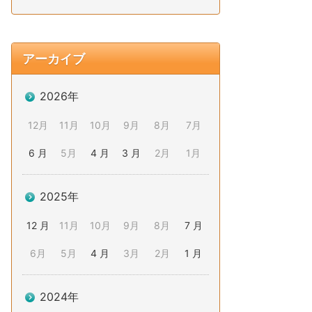
アーカイブ
2026年
12月
11月
10月
9月
8月
7月
6 月
5月
4 月
3 月
2月
1月
2025年
12 月
11月
10月
9月
8月
7 月
6月
5月
4 月
3月
2月
1 月
2024年