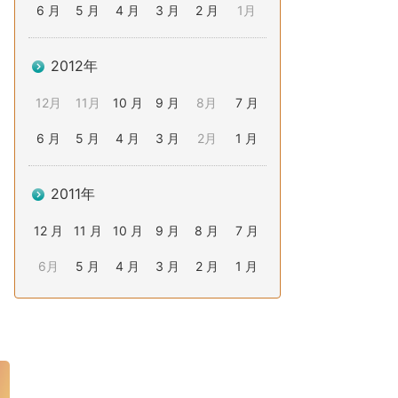
6 月
5 月
4 月
3 月
2 月
1月
2012年
12月
11月
10 月
9 月
8月
7 月
6 月
5 月
4 月
3 月
2月
1 月
2011年
12 月
11 月
10 月
9 月
8 月
7 月
6月
5 月
4 月
3 月
2 月
1 月