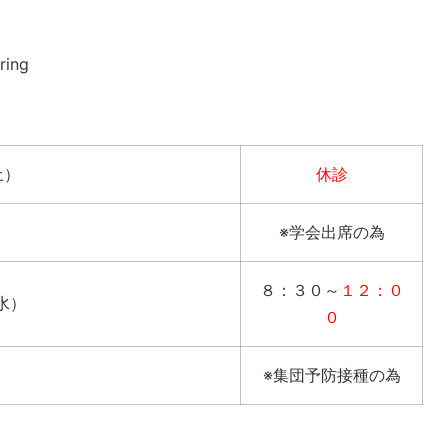
土）
休診
※学会出席の為
８：３０～
１２：０
水）
０
※集団予防接種の為