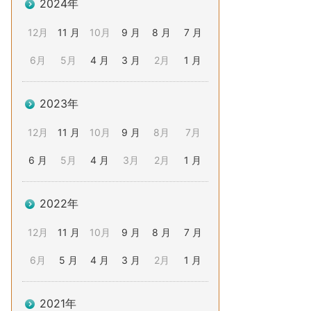
2024年
12月
11 月
10月
9 月
8 月
7 月
6月
5月
4 月
3 月
2月
1 月
2023年
12月
11 月
10月
9 月
8月
7月
6 月
5月
4 月
3月
2月
1 月
2022年
12月
11 月
10月
9 月
8 月
7 月
6月
5 月
4 月
3 月
2月
1 月
2021年