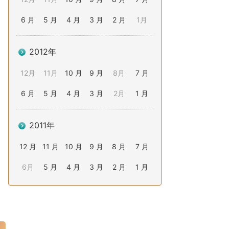
6 月
5 月
4 月
3 月
2 月
1月
2012年
12月
11月
10 月
9 月
8月
7 月
6 月
5 月
4 月
3 月
2月
1 月
2011年
12 月
11 月
10 月
9 月
8 月
7 月
6月
5 月
4 月
3 月
2 月
1 月