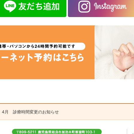
4月 診療時間変更のお知らせ