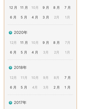
12 月
11 月
10月
9 月
8 月
7 月
6 月
5 月
4 月
3 月
2月
1月
2020年
12月
11 月
10月
9 月
8 月
7月
6 月
5 月
4 月
3月
2月
1月
2018年
12月
11月
10月
9月
8月
7 月
6 月
5 月
4月
3月
2 月
1 月
2017年