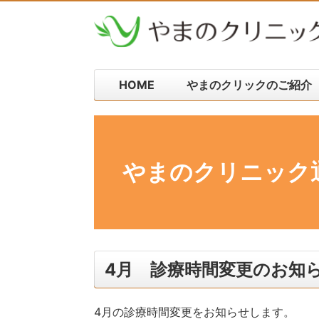
HOME
やまのクリックのご紹介
やまのクリニック
4月 診療時間変更のお知
4月の診療時間変更をお知らせします。