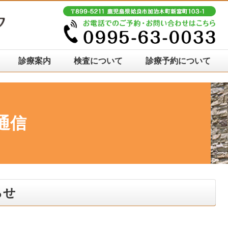
診療案内
検査について
診療予約について
通信
らせ