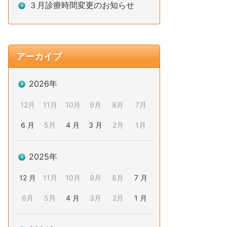
３月診療時間変更のお知らせ
アーカイブ
2026年
12月
11月
10月
9月
8月
7月
6 月
5月
4 月
3 月
2月
1月
2025年
12 月
11月
10月
9月
8月
7 月
6月
5月
4 月
3月
2月
1 月