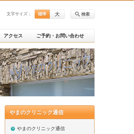
文字サイズ
大
標準
検索
アクセス
ご予約・お問い合わせ
やまのクリニック通信
やまのクリニック通信