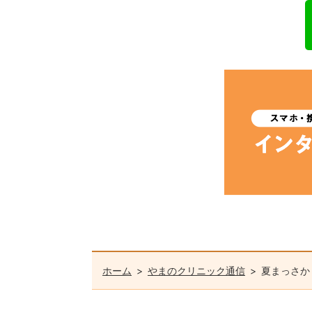
ホーム
やまのクリニック通信
夏まっさかり