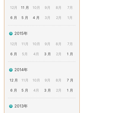
12月
11 月
10月
9月
8月
7月
6 月
5 月
4 月
3月
2月
1月
2015年
12月
11月
10月
9月
8月
7月
6 月
5月
4月
3 月
2月
1 月
2014年
12 月
11月
10月
9月
8月
7 月
6 月
5 月
4月
3 月
2月
1 月
2013年