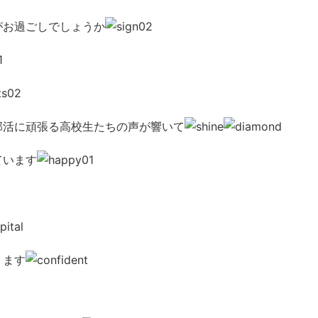
がお過ごしでしょうか
部活に頑張る高校生たちの声が響いて
ています
ります