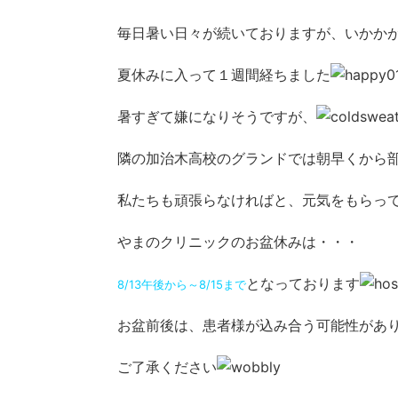
毎日暑い日々が続いておりますが、いかか
夏休みに入って１週間経ちました
暑すぎて嫌になりそうですが、
隣の加治木高校のグランドでは朝早くから
私たちも頑張らなければと、元気をもらっ
やまのクリニックのお盆休みは・・・
となっております
8/13午後から～8/15まで
お盆前後は、患者様が込み合う可能性があ
ご了承ください