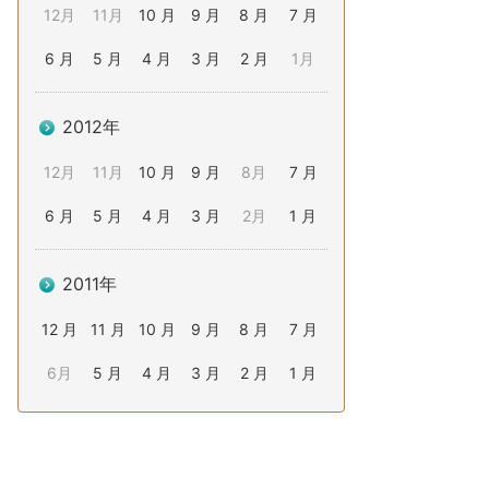
12月
11月
10 月
9 月
8 月
7 月
6 月
5 月
4 月
3 月
2 月
1月
2012年
12月
11月
10 月
9 月
8月
7 月
6 月
5 月
4 月
3 月
2月
1 月
2011年
12 月
11 月
10 月
9 月
8 月
7 月
6月
5 月
4 月
3 月
2 月
1 月