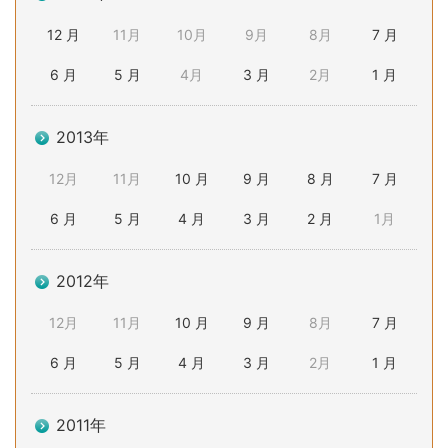
12 月
11月
10月
9月
8月
7 月
6 月
5 月
4月
3 月
2月
1 月
2013年
12月
11月
10 月
9 月
8 月
7 月
6 月
5 月
4 月
3 月
2 月
1月
2012年
12月
11月
10 月
9 月
8月
7 月
6 月
5 月
4 月
3 月
2月
1 月
2011年