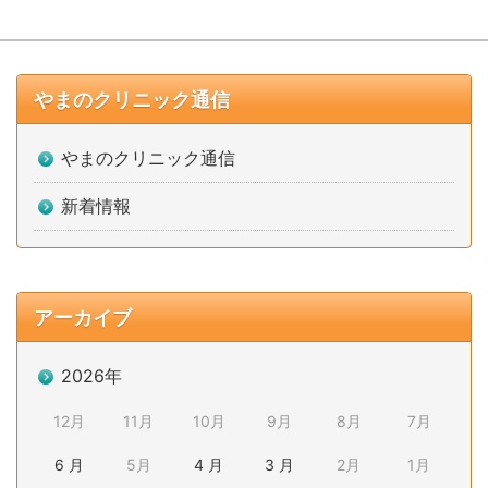
やまのクリニック通信
やまのクリニック通信
新着情報
アーカイブ
2026年
12月
11月
10月
9月
8月
7月
6 月
5月
4 月
3 月
2月
1月